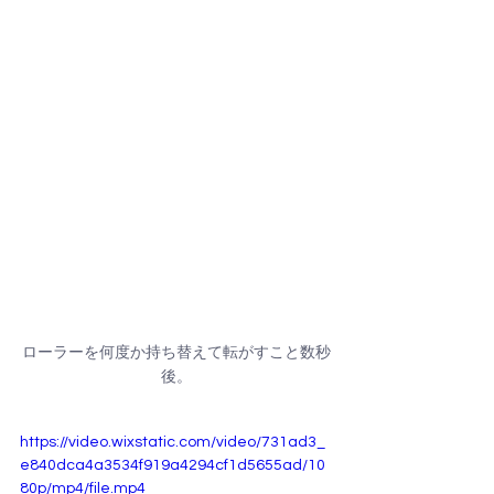
ローラーを何度か持ち替えて転がすこと数秒
後。
https://video.wixstatic.com/video/731ad3_
e840dca4a3534f919a4294cf1d5655ad/10
80p/mp4/file.mp4