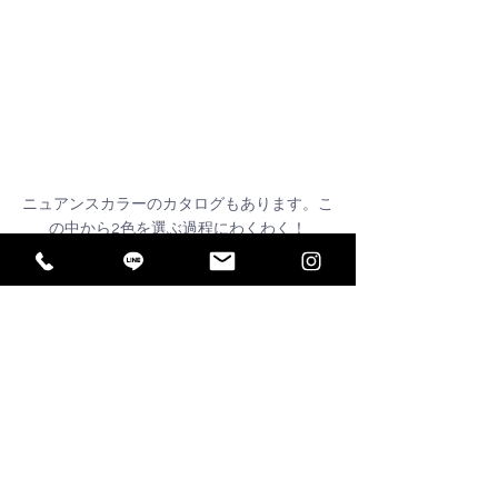
ニュアンスカラーのカタログもあります。こ
の中から2色を選ぶ過程にわくわく！
このやさしく絶妙なくすみ感やぼかし具合
は、
最近のシンプルモダンな住宅デザインにしっ
くり馴染みます。
テクサージュは室内の壁紙にも塗装ができま
すので、
外構と内装に統一感を持たせたい方にもぜひ
おすすめです。