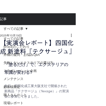
記事
すべての記事
2025年10月19日
すべての記事
【実演会レポート】四国化
BracEのこだわり
成 新塗料『テクサージュ』
外構の疑問・お悩みQ&A
失敗しないエクステリアの選び方
「塗るだけ」で、エクステリアの
コラボレーション企画
常識が変わる?
メンテナンス
先日、四国化成工業大阪支社で開催された
顧客様限定
新商品『テクサージュ（Texage）』の実演
職人さんのこと
会に参加してきました。
現場レポート