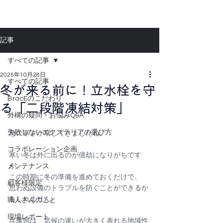
記事
すべての記事
2025年10月28日
すべての記事
冬が来る前に！立水栓を守
BracEのこだわり
る「二段階凍結対策」
外構の疑問・お悩みQ&A
失敗しないエクステリアの選び方
急に寒さが増してきましたね。 
コラボレーション企画
寒い冬は外に出るのが億劫になりがちです
メンテナンス
が、
この時期に冬の準備を進めておくだけで、
顧客様限定
思わぬ設備のトラブルを防ぐことができるか
もしれません。
職人さんのこと
現場レポート
兵庫県は、気候の違いが大きく表れる地域性