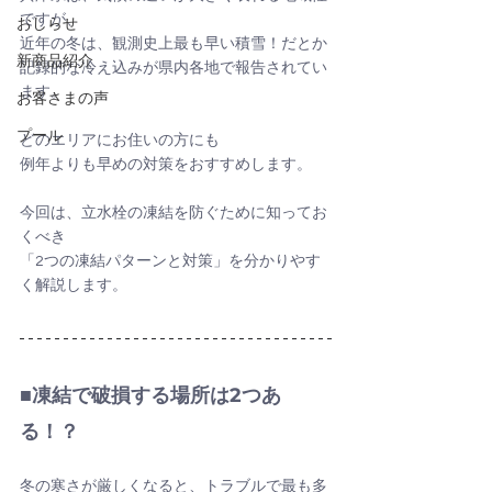
ですが、
おしらせ
近年の冬は、観測史上最も早い積雪！だとか
新商品紹介
記録的な冷え込みが県内各地で報告されてい
ます。
お客さまの声
プール
どのエリアにお住いの方にも
例年よりも早めの対策をおすすめします。
今回は、立水栓の凍結を防ぐために知ってお
くべき
「2つの凍結パターンと対策」を分かりやす
く解説します。
■凍結で破損する場所は2つあ
る！？
冬の寒さが厳しくなると、トラブルで最も多