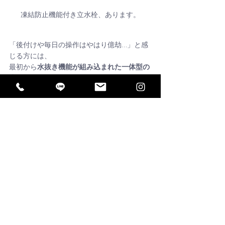
凍結防止機能付き立水栓、あります。
「後付けや毎日の操作はやはり億劫…」と感
じる方には、
最初から
水抜き機能が組み込まれた一体型の
水栓柱
も登場しています。
写真のエインスタンド(左)やアンフリーズ(右)
などは
水を止めた段階で自動で排水する機能がつい
ていて
うっかり忘れがなく便利です。
寒冷地仕様として開発されており、
凍結対策の手間を最小限に抑えたい方に特に
おすすめしています。