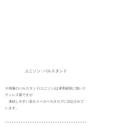
ユニソン : バルスタンド
※画像のバルスタンド(ユニソン)は凍害破損に強いス
テンレス製ですが
　凍結しやすい旨がメーカーカタログに注記されて
います。