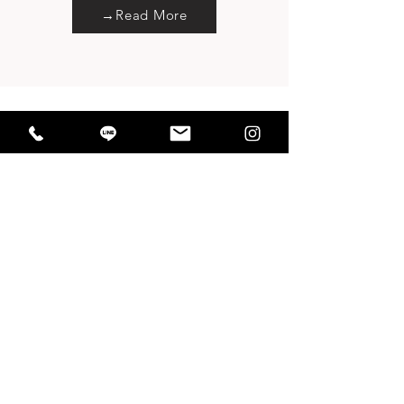
→Read More
WORKS