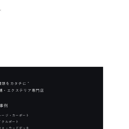
ル
 理想をカタチに ”
構・エクステリア専門店
事例
レージ・カーポート
サイクルポート
ラス・ウッドデッキ