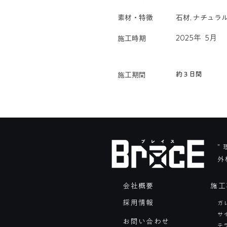
素材・特徴
石材, ナチュラ
2025年
5月
施工時期
約３日間
​施工期間
”
外
会社概要
施工
採用情報
ガ
​
お問い合わせ
テ