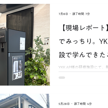
から旦那様の特等席になっ
お庭です。
7月8日
読了時間: 7分
【現場レポート
でみっちり。YK
設で学んできた
YKK AP様の研修施設にて
れた施工・商品研修の様子
ト「プレーンルーフ」の隠
人チームが現場のコツを学ぶ熱
「日々のアップデート」へ
5月28日
読了時間: 4分