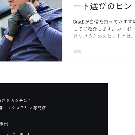
ート選びのヒン
BracEが自信を持っておす
してご紹介します。カーポ
見つけるためのヒントとは
 理想をカタチに ”
構・エクステリア専門店
事例
レージ・カーポート