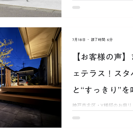
ポート選びで絶対に知って
とし穴を解説！風が強い角
根とアルミ屋根の台風時の
る台風対策とは？
7月18日
読了時間: 6分
【お客様の声】
ェテラス！スタ
と“すっきり”
ォーム
神戸市北区・Y様邸のお庭リ
然素材でごちゃごちゃした
いうお悩みを、LIXILのプ
せてスタバ風のカフェテラ