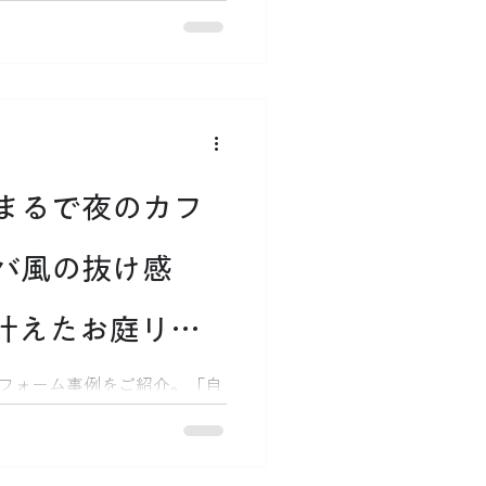
おきたい「耐風圧性能」の落
地・坂道の選び方、ポリカ屋
違いまで語ります。今日でき
まるで夜のカフ
バ風の抜け感
を叶えたお庭リフ
フォーム事例をご紹介。「自
お庭をすっきりさせたい」と
ラスGやウッドデッキを組み合わ
ス空間へ一新。お引き渡し前